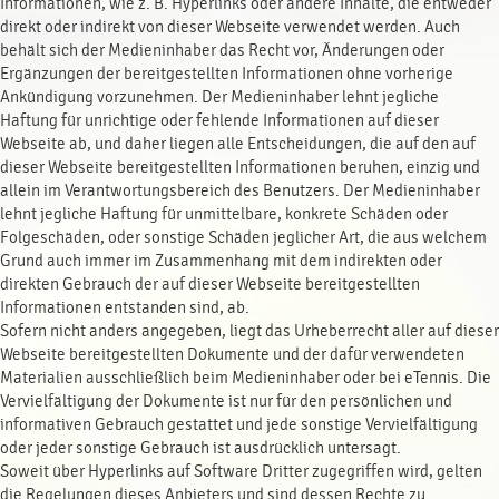
Informationen, wie z. B. Hyperlinks oder andere Inhalte, die entweder
direkt oder indirekt von dieser Webseite verwendet werden. Auch
behält sich der Medieninhaber das Recht vor, Änderungen oder
Ergänzungen der bereitgestellten Informationen ohne vorherige
Ankündigung vorzunehmen. Der Medieninhaber lehnt jegliche
Haftung für unrichtige oder fehlende Informationen auf dieser
Webseite ab, und daher liegen alle Entscheidungen, die auf den auf
dieser Webseite bereitgestellten Informationen beruhen, einzig und
allein im Verantwortungsbereich des Benutzers. Der Medieninhaber
lehnt jegliche Haftung für unmittelbare, konkrete Schäden oder
Folgeschäden, oder sonstige Schäden jeglicher Art, die aus welchem
Grund auch immer im Zusammenhang mit dem indirekten oder
direkten Gebrauch der auf dieser Webseite bereitgestellten
Informationen entstanden sind, ab.
Sofern nicht anders angegeben, liegt das Urheberrecht aller auf dieser
Webseite bereitgestellten Dokumente und der dafür verwendeten
Materialien ausschließlich beim Medieninhaber oder bei eTennis. Die
Vervielfältigung der Dokumente ist nur für den persönlichen und
informativen Gebrauch gestattet und jede sonstige Vervielfältigung
oder jeder sonstige Gebrauch ist ausdrücklich untersagt.
Soweit über Hyperlinks auf Software Dritter zugegriffen wird, gelten
die Regelungen dieses Anbieters und sind dessen Rechte zu